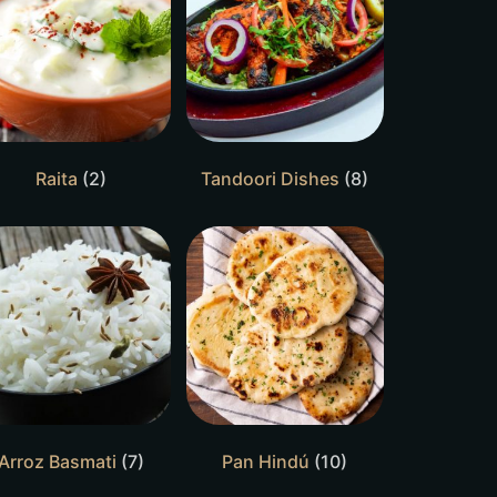
Raita
(2)
Tandoori Dishes
(8)
Arroz Basmati
(7)
Pan Hindú
(10)