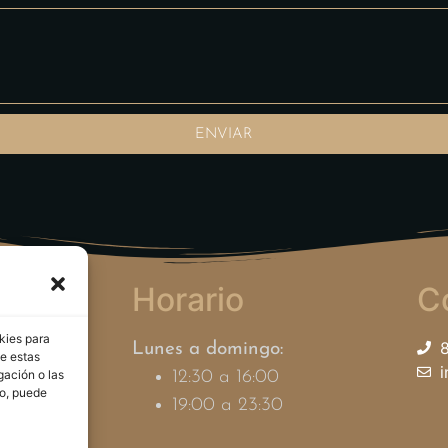
ENVIAR
adise
Horario
C
kies para
8
Lunes a domingo:
de estas
i
gación o las
pou, 4
12:30 a 16:00
to, puede
ls
19:00 a 23:30