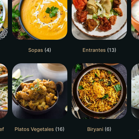
Sopas
(4)
Entrantes
(13)
ef
Platos Vegetales
(16)
Biryani
(6)