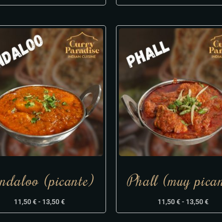
ndaloo (picante)
Phall (muy pican
11,50
€
-
13,50
€
11,50
€
-
13,50
€