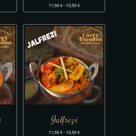
11,50
€
-
13,50
€
a
Jalfrezi
11,50
€
-
13,50
€