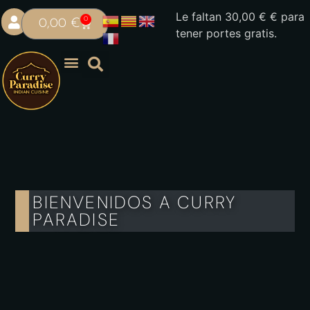
Le faltan
30,00
€
€ para
0
0,00
€
tener portes gratis.
BIENVENIDOS A CURRY
PARADISE