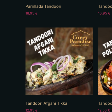
Parrillada Tandoori
Tandoo
18,95
€
10,95
€
Tandoori Afgani Tikka
Tandoor
12,95
€
12,50
€