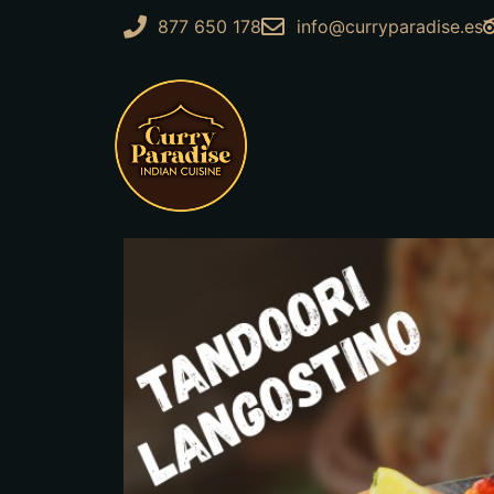
877 650 178
info@curryparadise.es