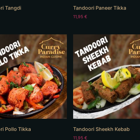
ri Tangdi
Tandoori Paneer Tikka
11,95
€
i Pollo Tikka
Tandoori Sheekh Kebab
11,95
€