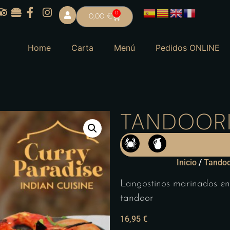
0
0,00
€
Home
Carta
Menú
Pedidos ONLINE
TANDOOR
,
Inicio
/
Tandoo
Langostinos marinados en 
tandoor
16,95
€