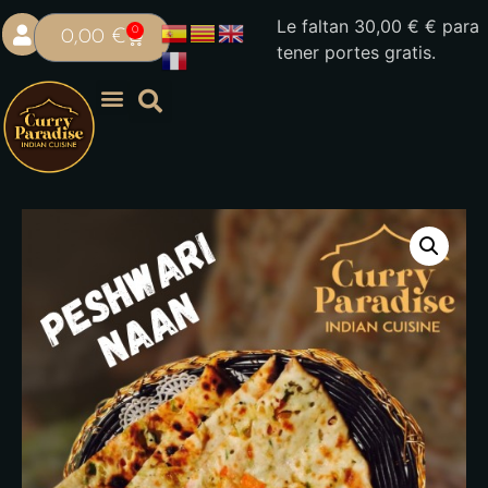
Le faltan
30,00
€
€ para
0
0,00
€
tener portes gratis.