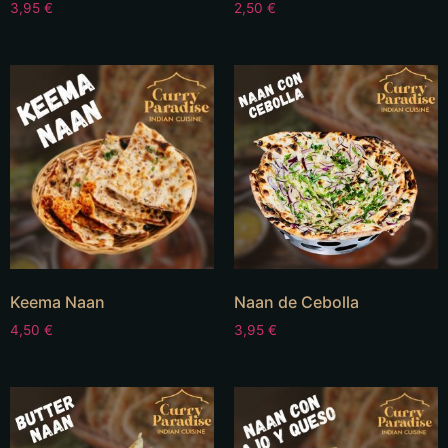
3,95
€
2,50
€
Keema Naan
Naan de Cebolla
4,50
€
3,95
€