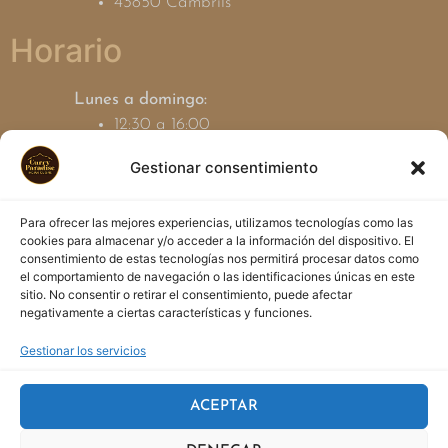
43850 Cambrils
Horario
Lunes a domingo:
12:30 a 16:00
19:00 a 23:30
Gestionar consentimiento
Contacto
Para ofrecer las mejores experiencias, utilizamos tecnologías como las
cookies para almacenar y/o acceder a la información del dispositivo. El
877 65 01 78
consentimiento de estas tecnologías nos permitirá procesar datos como
info@curryparadise.es
el comportamiento de navegación o las identificaciones únicas en este
sitio. No consentir o retirar el consentimiento, puede afectar
negativamente a ciertas características y funciones.
Gestionar los servicios
Política de Privacidad
ACEPTAR
Política de cookies