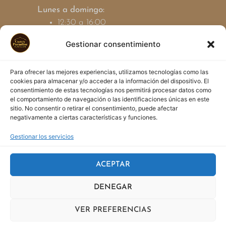
Lunes a domingo:
12:30 a 16:00
19:00 a 23:30
Gestionar consentimiento
Contacto
Para ofrecer las mejores experiencias, utilizamos tecnologías como las
cookies para almacenar y/o acceder a la información del dispositivo. El
877 65 01 78
consentimiento de estas tecnologías nos permitirá procesar datos como
info@curryparadise.es
el comportamiento de navegación o las identificaciones únicas en este
sitio. No consentir o retirar el consentimiento, puede afectar
negativamente a ciertas características y funciones.
Gestionar los servicios
Política de Privacidad
ACEPTAR
Política de cookies
DENEGAR
Aviso Legal
VER PREFERENCIAS
Disseny PC HOUSE