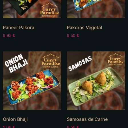
Paneer Pakora
Pakoras Vegetal
6,95
€
6,50
€
Onion Bhaji
Samosas de Carne
5,00
€
6,50
€