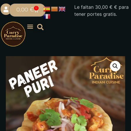
Le faltan
30,00
€
€ para
0
0,00
€
tener portes gratis.