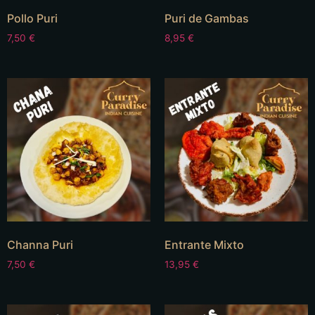
Pollo Puri
Puri de Gambas
7,50
€
8,95
€
Channa Puri
Entrante Mixto
7,50
€
13,95
€