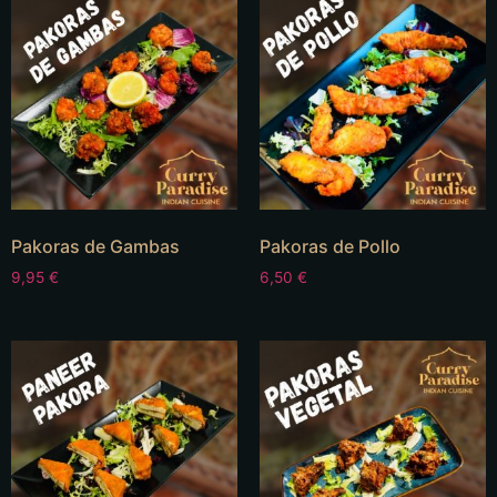
Pakoras de Gambas
Pakoras de Pollo
9,95
€
6,50
€