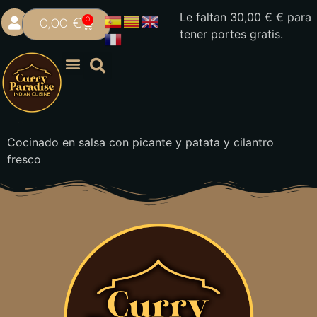
Le faltan
30,00
€
€ para
0
0,00
€
tener portes gratis.
Vindaloo (picante)
Cocinado en salsa con picante y patata y cilantro
fresco