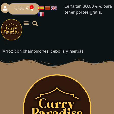
Le faltan
30,00
€
€ para
0
0,00
€
tener portes gratis.
Mushroom Pilau
Arroz con champiñones, cebolla y hierbas