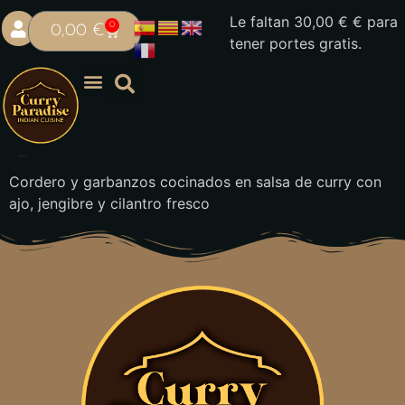
Le faltan
30,00
€
€ para
0
0,00
€
tener portes gratis.
Chana Gosth
Cordero y garbanzos cocinados en salsa de curry con
ajo, jengibre y cilantro fresco