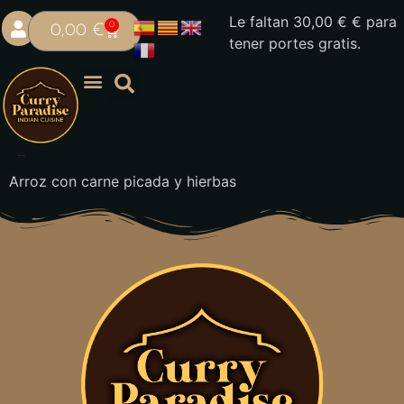
Le faltan
30,00
€
€ para
0
0,00
€
tener portes gratis.
Arroz Keema
Arroz con carne picada y hierbas