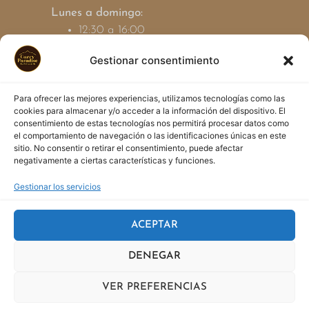
Lunes a domingo:
12:30 a 16:00
19:00 a 23:30
Gestionar consentimiento
Contacto
Para ofrecer las mejores experiencias, utilizamos tecnologías como las
cookies para almacenar y/o acceder a la información del dispositivo. El
877 65 01 78
consentimiento de estas tecnologías nos permitirá procesar datos como
info@curryparadise.es
el comportamiento de navegación o las identificaciones únicas en este
sitio. No consentir o retirar el consentimiento, puede afectar
negativamente a ciertas características y funciones.
Gestionar los servicios
Política de Privacidad
ACEPTAR
Política de cookies
DENEGAR
Aviso Legal
VER PREFERENCIAS
Disseny PC HOUSE