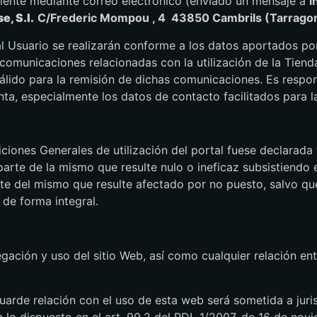
Cliente mediante correo electrónico (enviado un mensaje a
i
e, S.l.
C/Frederic Mompou , 4 43850 Cambrils (Tarrago
l Usuario se realizarán conforme a los datos aportados por 
municaciones relacionadas con la utilización de la Tienda, 
álido para la remisión de dichas comunicaciones. Es respo
enta, especialmente los datos de contacto facilitados para 
ciones Generales de utilización del portal fuese declarada 
parte de la mismo que resulte nulo o ineficaz subsistiendo
te del mismo que resulte afectado por no puesto, salvo que
 de forma integral.
ación y uso del sitio Web, así como cualquier relación ent
uarde relación con el uso de esta web será sometida a juris
lo dispuesto en el art. 90.2 del RDL 1/2007, de 16 de novi