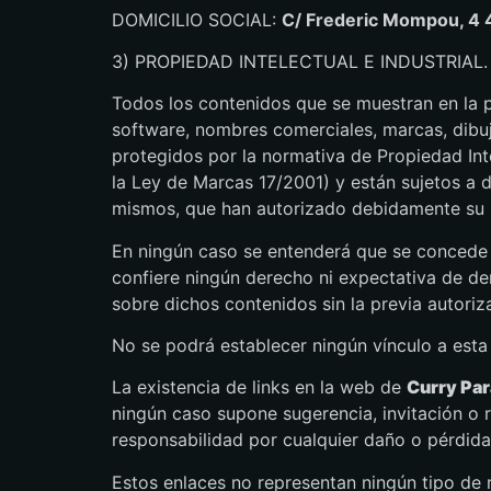
DOMICILIO SOCIAL:
C/ Frederic Mompou, 4 
3) PROPIEDAD INTELECTUAL E INDUSTRIAL.
Todos los contenidos que se muestran en la
software, nombres comerciales, marcas, dibujo
protegidos por la normativa de Propiedad Inte
la Ley de Marcas 17/2001) y están sujetos a d
mismos, que han autorizado debidamente su in
En ningún caso se entenderá que se concede li
confiere ningún derecho ni expectativa de der
sobre dichos contenidos sin la previa autori
No se podrá establecer ningún vínculo a est
La existencia de links en la web de
Curry Para
ningún caso supone sugerencia, invitación o
responsabilidad por cualquier daño o pérdida
Estos enlaces no representan ningún tipo de 