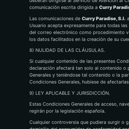
deberán dirigirse al Servicio de Atención al 
comunicación escrita dirigida a
Curry Paradis
Las comunicaciones de
Curry Paradise, S.l.
a
Usuario acepta expresamente para todas las co
del correo electrónico como procedimiento v
los datos facilitados en la creación de su cu
8) NULIDAD DE LAS CLÁUSULAS.
Si cualquier contenido de las presentes Condi
declaración afectará tan solo al contenido o 
Generales y teniéndose tal contenido o la par
Condiciones Generales, hubiese de afectarlas
9) LEY APLICABLE Y JURISDICCIÓN.
Estas Condiciones Generales de acceso, naveg
regirán por la legislación española.
Cualquier controversia que pudiera surgir o g
domicilio del consumidor de conformidad con 