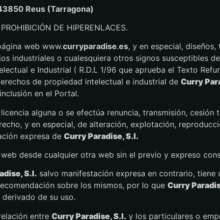
43850 Reus (Tarragona)
 PROHIBICIÓN DE HIPERENLACES.
 página web www.
curryparadise
.
es
, y en especial, diseños,
s industriales o cualesquiera otros signos susceptibles de 
lectual e Industrial ( R.D.L 1/96 que aprueba el Texto Refu
erechos de propiedad intelectual e industrial de
Curry Para
clusión en el Portal.
cencia alguna o se efectúa renuncia, transmisión, cesión t
echo, y en especial, de alteración, explotación, reproducc
zación expresa de
Curry Paradise, S.l.
a web desde cualquier otra web sin el previo y expreso co
dise, S.l.
salvo manifestación expresa en contrario, tiene
 recomendación sobre los mismos, por lo que
Curry Paradise
 derivado de su uso.
relación entre
Curry Paradise, S.l.
y los particulares o empr