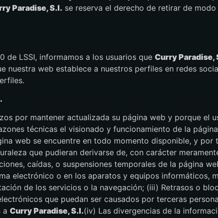
ry Paradise, S.l.
se reserva el derecho de retirar de modo 
 10 de LSSI, informamos a los usuarios que
Curry Paradise, S
e nuestra web establece a nuestros perfiles en redes socia
rfiles.
.
erzos por mantener actualizada su página web y porque el 
azones técnicas el visionado y funcionamiento de la págin
ina web se encuentre en todo momento disponible, y por 
uraleza que pudieran derivarse de, con carácter meramente e
pciones, caídas, o suspensiones temporales de la página web,
ma electrónico o en los aparatos y equipos informáticos, 
tación de los servicios o la navegación; (iii) Retrasos o bl
electrónicos que puedan ser causados por terceras personas
s a
Curry Paradise, S.l.
(iv) Las divergencias de la inform